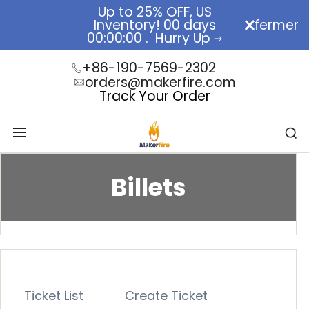
Passer
Up to 25% OFF, US
au
Inventory!
00
days
RC Cars 
fermer
contenu
00
:
00
:
00
.
Hurry Up
+86-190-7569-2302
orders@makerfire.com
Track Your Order
Billets
Billets
Ticket List
Create Ticket