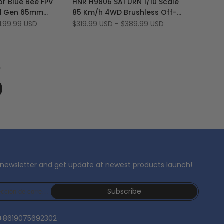
r Blue Bee FPV
HNR H9806 SATURN 1/10 Scale
la
a
nd Gen 65mm
85 Km/h 4WD Brushless Off-
lista
comparar
Quadcopter
Road Racing RTR Buggy Car
499.99 USD
Precio
$319.99 USD
-
$389.99 USD
de
de
Flight Control
oferta
deseos
 newsletter and get update at newest products launch!
Subscribe
 +8619075692302