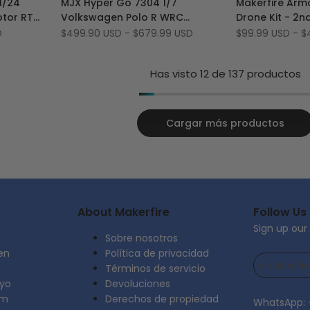
1/24
MJX Hyper Go 7304 1/7
Makerfire Armo
la
a
la
a
tor RTR
Volkswagen Polo R WRC
Drone Kit - 2
lista
comparar
lista
comparar
Official Licensed 4S Brushless
Micro Racing 
D
Precio
$499.90 USD
-
$679.99 USD
Precio
$99.99 USD
-
$
de
de
de
de
60 km/h RC Rally Car
with Upgraded 
oferta
oferta
deseos
deseos
Has visto
12
de 137 productos
Cargar más productos
About Makerfire
Follow Us
Sign up our
Sobre nosotros
en
Política de privacidad
Términos de servicio
yo
Devoluciones
am
Derechos de propiedad
WhatsApp: