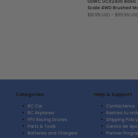
UDIRC UCX2405 Basic 
la
a
Scale 4WD Brushed Mo
lista
comparar
RC Rock Crawler
Precio
$19.99 USD
-
$99.99 US
de
de
oferta
deseos
Categories
Help & Support
RC Car
Contáctenos
RC Airplanes
Rastrea tu ord
FPV Racing Drones
Shipping Policy
Parts & Tools
Centro de Apo
Batteries and Chargers
Partner Progr