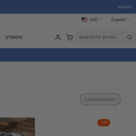
cerrar
USD
Español
UTMSYS
RC
Características
-
25
%