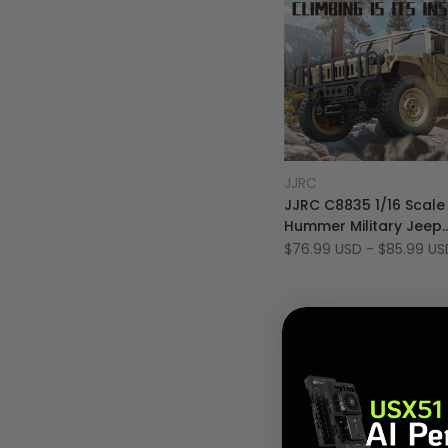
Añadir
Vista rápida
JJRC
Proveedor:
a
Añadir
Añadir rápido
JJRC C8835 1/16 Scale
la
a
Hummer Military Jeep
lista
comparar
Realistic Off-Road RC
Precio
$76.99 USD
-
$85.99 US
de
de
Truck Crawler
oferta
deseos