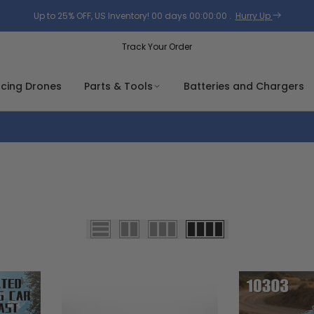
Up to 25% OFF, US Inventory!
00
days
00
:
00
:
00
.
Hurry Up
Track Your Order
acing Drones
Parts & Tools
Batteries and Chargers