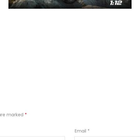
s are marked
*
Email
*