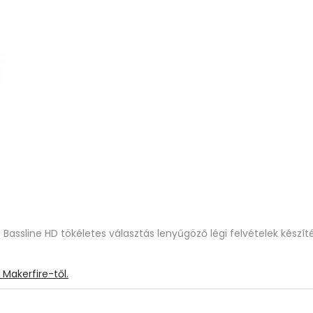
 a Bassline HD tökéletes választás lenyűgöző légi felvételek kés
Makerfire-től.