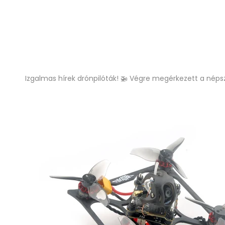
Izgalmas hírek drónpilóták! 🚁 Végre megérkezett a néps