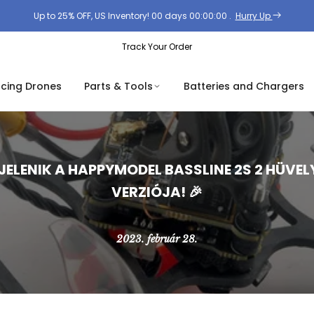
Up to 25% OFF, US Inventory!
00
days
00
:
00
:
00
.
Hurry Up
Track Your Order
acing Drones
Parts & Tools
Batteries and Chargers
ELENIK A HAPPYMODEL BASSLINE 2S 2 HÜVE
VERZIÓJA! 🎉
2023. február 28.