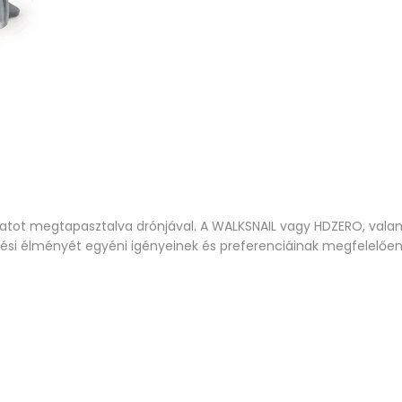
latot megtapasztalva drónjával. A WALKSNAIL vagy HDZERO, valami
lési élményét egyéni igényeinek és preferenciáinak megfelelően