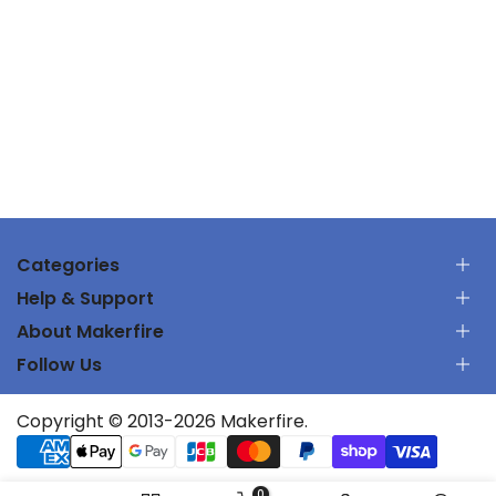
で
RC
趣
味
を
大
幅
Categories
に
Help & Support
RC Car
節
About Makerfire
RC Airplanes
お問い合わせ
約
FPV Racing Drones
Follow Us
ご注文を追跡します
私たちについて
Parts & Tools
出荷ポリシー
し
プライバシーポリシー
Batteries and Chargers
サポートセンター
Subscribe
Copyright © 2013-2026 Makerfire.
利用規約
ま
UTMSYS
アフィリエイトプログラム
返品
ディーラー
し
WhatsApp: +8619075692302
知的財産権
E-mail: orders@makerfire.com (General inquires.)
0