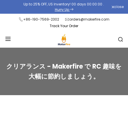
Skip
Up to 25% OFF, US Inventory!
00
days
00
:
00
:
00
.
close
to
Hurry Up
content
+86-190-7569-2302
orders@makerfire.com
Track Your Order
ク
クリアランス - Makerfire で RC 趣味を
リ
大幅に節約しましょう。
ア
ラ
ン
ス
-
Makerfire