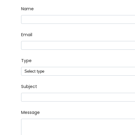
し
Name
ま
す
Email
Type
Select type
Subject
Message