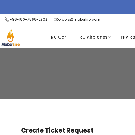
Skip
to
content
+86-190-7569-2302
orders@makerfire.com
RC Car
RC Airplanes
FPV R
チ
ケ
ッ
ト
を
作
成
Create Ticket Request