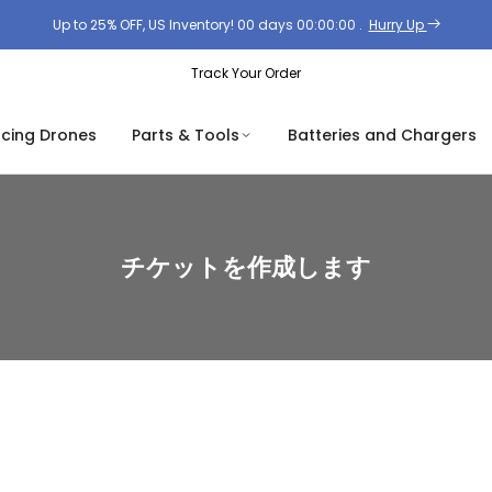
Up to 25% OFF, US Inventory!
00
days
00
:
00
:
00
.
Hurry Up
Track Your Order
acing Drones
Parts & Tools
Batteries and Chargers
チケットを作成します