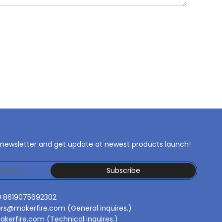
 newsletter and get update at newest products launch!
Subscribe
 +8619075692302
ers@makerfire.com (General inquires.)
kerfire.com (Technical inquires.)