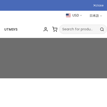
close
USD
日本語
UTMSYS