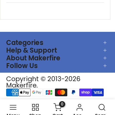
Categories
RC Car
Help & Support
RC Airplanes
お問い合わせ
About Makerfire
FPV Racing Drones
ご注文を追跡します
私たちについて
Follow Us
Parts & Tools
出荷ポリシー
プライバシーポリシー
Batteries and Chargers
サポートセンター
利用規約
UTMSYS
Copyright © 2013-2026
アフィリエイトプログラム
Subscribe
返品
Makerfire.
ディーラー
知的財産権
WhatsApp: +8619075692302
ブログ
E-mail: orders@makerfire.com
オープンソースのハードウェアメーカ
(General inquires.)
ーフォーカス
0
support@makerfire.com
(Technical inquires.)