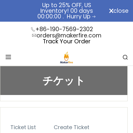
Skip
Up to 25% OFF, US
to
Inventory!
00
days
close
RC Car
content
00
:
00
:
00
.
Hurry Up
+86-190-7569-2302
orders@makerfire.com
Track Your Order
チケット
チ
ケ
ッ
ト
Ticket List
Create Ticket