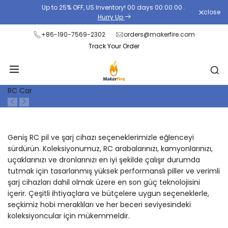
Skip
Up to 25% OFF, US Inventory!
00
days
00
:
00
:
00
.
close
Read
to
Hurry Up
the
content
+86-190-7569-2302
orders@makerfire.com
Privacy
Track Your Order
Policy
RC Car
Geniş RC pil ve şarj cihazı seçeneklerimizle eğlenceyi
sürdürün. Koleksiyonumuz, RC arabalarınızı, kamyonlarınızı,
uçaklarınızı ve dronlarınızı en iyi şekilde çalışır durumda
tutmak için tasarlanmış yüksek performanslı piller ve verimli
şarj cihazları dahil olmak üzere en son güç teknolojisini
içerir. Çeşitli ihtiyaçlara ve bütçelere uygun seçeneklerle,
seçkimiz hobi meraklıları ve her beceri seviyesindeki
koleksiyoncular için mükemmeldir.