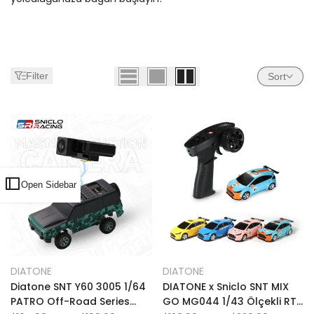
Filter
Sort
Open Sidebar
Add
Add
Quick view
Quick view
DIATONE
DIATONE
Vendor:
Vendor:
to
Add
to
Add
Quick add
Quick add
Diatone SNT Y60 3005 1/64
DIATONE x Sniclo SNT MIX
Wishlist
to
Wishlist
to
PATRO Off-Road Series
GO MG044 1/43 Ölçekli RTR
Compare
Compare