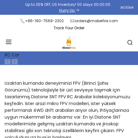
Skip
Up to 25% OFF, US Inventory!
00
days
00
:
00
:
00
.
close
Read
to
Hurry Up
the
content
+86-190-7569-2302
orders@makerfire.com
Privacy
Track Your Order
Policy
RC Car
Uzaktan kumanda deneyiminizi FPV (Birinci Şahıs
Görünümü) teknolojisiyle bir üst seviyeye taşımak için
tasarlanmış Diatone SNT FPV RC Arabalar koleksiyonumuzu
keşfedin. İster arazi mikro FPV modelleri, ister yüksek
performanslı 4WD drift arabaları arıyor olun, ihtiyaçlarınıza
uygun mükemmel bir arabamız var. En iyi Diatone SNT
modellerimizle gelişmiş uzaktan kumanda ve jiroskop
stabilitesi gibi son teknoloji özelliklerin keyfini çıkarın. FPV
yolculuğunuza bugün başlayın!