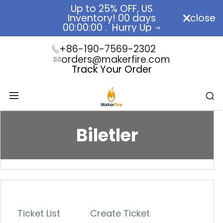
Skip
Up to 25% OFF, US
to
Inventory!
00
days
close
RC Car
content
00
:
00
:
00
.
Hurry Up
+86-190-7569-2302
orders@makerfire.com
Track Your Order
Biletler
Biletler
Ticket List
Create Ticket