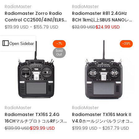
Add
Add
Quick view
Quick view
RadioMaster
RadioMaster
Vendor:
Vendor:
to
Add
to
Add
Quick add
Add to cart
Radiomaster Zorro Radio
Radiomaster R81 2.4GHz
Wishlist
to
Wishlist
to
Control CC2500/4IN1/ELRS
8CH 1km以上SBUS NANOレシ
Compare
Compare
バージョンホールセンサー
ーバー互換FRSKY D8サポート
Sale
$119.99 USD
-
$155.79 USD
Regular
$32.99 USD
Sale
$24.99 USD
price
price
price
Gimbals OpentX EdgetXフ
RCドローンのRSSI RSSI
ァームウェア
Open Sidebar
-
7
%
-
39
%
Sold
Out
Add
Add
Quick view
Quick view
RadioMaster
RadioMaster
Vendor:
Vendor:
to
Add
to
Add
View product
Quick add
Radiomaster TX16S 2.4G
Radiomaster TX16S Mark II
Wishlist
to
Wishlist
to
16CHマルチプロトコルRFシス
V4.0ホールジンバルラジオコン
Compare
Compare
テムOpentX Potentiomer
トローラー2.4G 16CH EDGETX
Regular
$139.99 USD
Sale
$129.99 USD
Sale
$199.99 USD
-
$267.79 USD
price
price
price
Gimbal
モード2