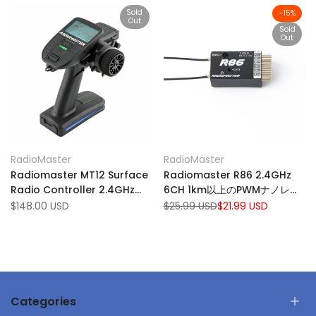
Sold
-
15
%
Out
Sold
Out
Add
Add
Quick view
Quick view
RadioMaster
RadioMaster
Vendor:
Vendor:
to
Add
to
Add
View product
View product
Radiomaster MT12 Surface
Radiomaster R86 2.4GHz
Wishlist
to
Wishlist
to
Radio Controller 2.4GHz
6CH 1km以上のPWMナノレシ
Compare
Compare
ELRS/4-IN-1マルチプロトコル
ーバー互換FRSKY D8サポート
Sale
$148.00 USD
Regular
$25.99 USD
Sale
$21.99 USD
price
price
price
16CHオープンソースEDGETXシ
RCドローンのRSSI RSSI
ステムトランスミッター
Categories