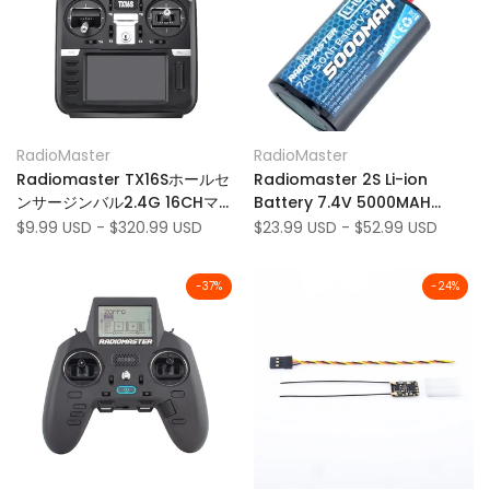
Add
Add
Quick view
Quick view
RadioMaster
RadioMaster
Vendor:
Vendor:
to
Add
to
Add
Quick add
Quick add
Radiomaster TX16Sホールセ
Radiomaster 2S Li-ion
Wishlist
to
Wishlist
to
ンサージンバル2.4G 16CHマル
Battery 7.4V 5000MAH
Compare
Compare
チプロトコルRFシステム
XT30 Radiomaster TX16S
Sale
$9.99 USD
-
$320.99 USD
Sale
$23.99 USD
-
$52.99 USD
price
price
OpentX Mode2 Transmitter
Ra​​dio Transmitterリモート
TBS Microtx V2
コントローラー用
-
37
%
-
24
%