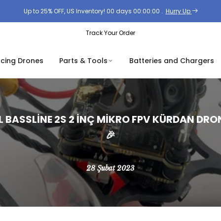
Up to 25% OFF, US Inventory!
00
days
00
:
00
:
00
.
Hurry Up
Track Your Order
acing Drones
Parts & Tools
Batteries and Chargers
L BASSLINE 2S 2 INÇ MIKRO FPV KÜRDAN DRO
🎉
28 Şubat 2023