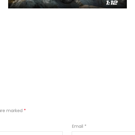
s are marked
*
Email
*