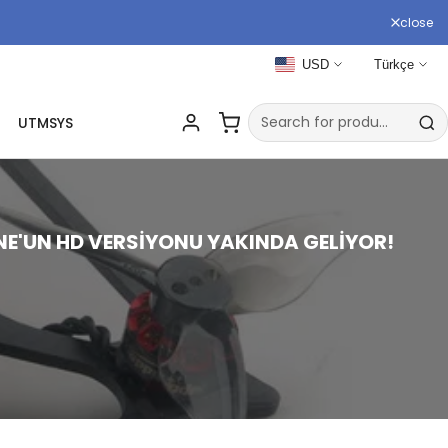
close
USD
Türkçe
UTMSYS
NE'UN HD VERSIYONU YAKINDA GELIYOR!