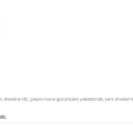
 olun, Bassline HD, çarpıcı hava görüntüleri yakalamak, yeni zirv
an.