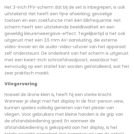
Het 3-inch FPV-scherm dat bij de set is inbegrepen, is ook
uitstekend. Het heeft een fijne afwerking, gevoelige
toetsen en een zoekfunctie met één klikfrequentie. Het
scherm heeft een uitstekende beeldkwaliteit en een
geweldig kleurenweergave-effect. Tegelijkertijd is het ook
uitgerust met een 3,5 mm AV-aansluiting, die externe
video-invoer en de audio-video-uitvoer van het apparaat
zelf ondersteunt. De onderkant van het scherm is uitgerust
met een kwart-inch schroefdraadpoort, waardoor het
eenvoudig op een statief kan worden geïnstalleerd, wat het
zeer praktisch maakt.
Vliegervaring
:
Hoewel de drone klein is, heeft hij een sterke kracht.
Wanneer je vliegt met het display in de first-person view,
kunnen spelers volledig genieten van het plezier van
vliegen. Voor gebruikers met kleine handen is de grip van
de afstandsbediening goed. En wanneer de
afstandsbediening is gekoppeld aan het display, is het
totale gewicht gematigd. Het zwaartepunt van de enkele