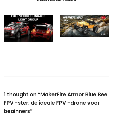
MJX Hyper Go H12Y -serie komt binnenkort! De volgende generatie 1/12 schaal RC Crawler
MJX Hyper Go 7303 Review: The 1/7 Scale 60KM/H Brushless Rally Beast
1 thought on “
MakerFire Armor Blue Bee
FPV -ster: de ideale FPV -drone voor
beginners
”