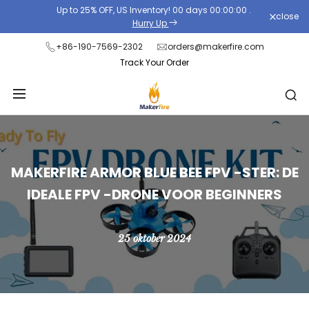
Skip
Up to 25% OFF, US Inventory!
00
days
00
:
00
:
00
.
close
to
Hurry Up
content
+86-190-7569-2302
orders@makerfire.com
Track Your Order
MakerFire
MAKERFIRE ARMOR BLUE BEE FPV -STER: DE
Armor
IDEALE FPV -DRONE VOOR BEGINNERS
Blue
Bee
25 oktober 2024
FPV
-
ster: