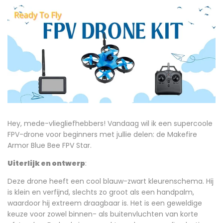
de
ideale
FPV
-
drone
voor
beginner
Hey, mede-vliegliefhebbers! Vandaag wil ik een supercoole
FPV-drone voor beginners met jullie delen: de Makefire
Armor Blue Bee FPV Star.
Uiterlijk en ontwerp
:
Deze drone heeft een cool blauw-zwart kleurenschema. Hij
is klein en verfijnd, slechts zo groot als een handpalm,
waardoor hij extreem draagbaar is. Het is een geweldige
keuze voor zowel binnen- als buitenvluchten van korte